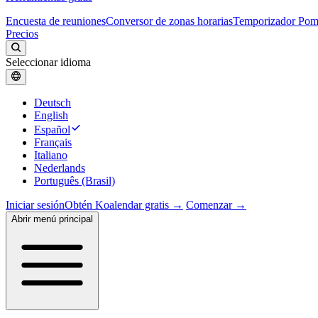
Encuesta de reuniones
Conversor de zonas horarias
Temporizador Po
Precios
Seleccionar idioma
Deutsch
English
Español
Français
Italiano
Nederlands
Português (Brasil)
Iniciar sesión
Obtén Koalendar gratis →
Comenzar →
Abrir menú principal