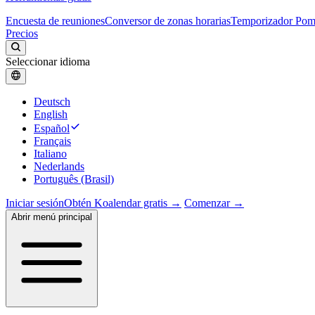
Encuesta de reuniones
Conversor de zonas horarias
Temporizador Po
Precios
Seleccionar idioma
Deutsch
English
Español
Français
Italiano
Nederlands
Português (Brasil)
Iniciar sesión
Obtén Koalendar gratis →
Comenzar →
Abrir menú principal