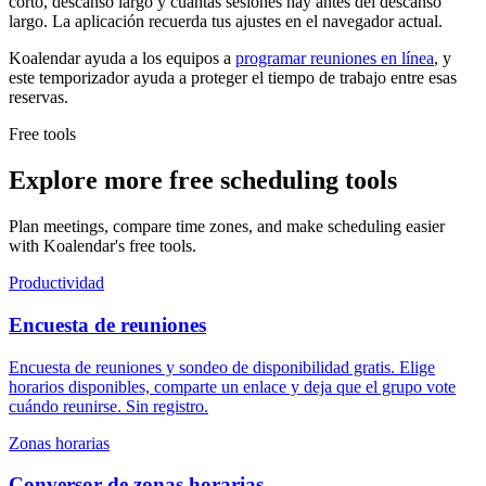
corto, descanso largo y cuántas sesiones hay antes del descanso
largo. La aplicación recuerda tus ajustes en el navegador actual.
Koalendar ayuda a los equipos a
programar reuniones en línea
, y
este temporizador ayuda a proteger el tiempo de trabajo entre esas
reservas.
Free tools
Explore more free scheduling tools
Plan meetings, compare time zones, and make scheduling easier
with Koalendar's free tools.
Productividad
Encuesta de reuniones
Encuesta de reuniones y sondeo de disponibilidad gratis. Elige
horarios disponibles, comparte un enlace y deja que el grupo vote
cuándo reunirse. Sin registro.
Zonas horarias
Conversor de zonas horarias