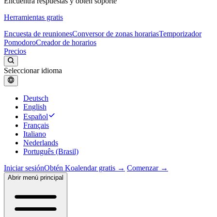
Encuentra respuestas y obtén soporte
Herramientas gratis
Encuesta de reuniones
Conversor de zonas horarias
Temporizador
Pomodoro
Creador de horarios
Precios
Seleccionar idioma
Deutsch
English
Español
Français
Italiano
Nederlands
Português (Brasil)
Iniciar sesión
Obtén Koalendar gratis →
Comenzar →
Abrir menú principal