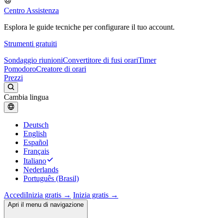
Centro Assistenza
Esplora le guide tecniche per configurare il tuo account.
Strumenti gratuiti
Sondaggio riunioni
Convertitore di fusi orari
Timer
Pomodoro
Creatore di orari
Prezzi
Cambia lingua
Deutsch
English
Español
Français
Italiano
Nederlands
Português (Brasil)
Accedi
Inizia gratis →
Inizia gratis →
Apri il menu di navigazione