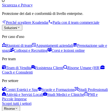
Sicurezza e Privacy
Protezione dei dati e conformità di livello enterprise.
Perché scegliere Koalendar
Parla con il team commerciale
Soluzioni
Per caso d'uso
Riunioni di team
Appuntamenti aziendali
Prenotazione sale e
spazi
Colloqui e Recruiting
Corsi e lezioni online
Per team
Team di Vendita
Assistenza Clienti
Risorse Umane (HR)
Coach e Consulenti
Per settore
Centri Estetici e Spa
Scuole e Formazione
Studi Professionali
Attività e Servizi Locali
Studi Medici e Cliniche
PMI e
Piccole Imprese
Scopri tutti i settori
Risorse