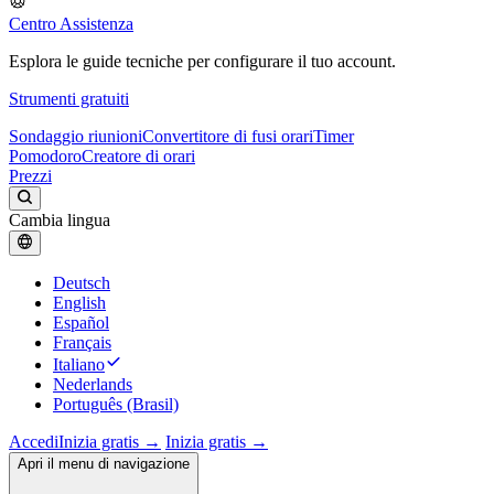
Centro Assistenza
Esplora le guide tecniche per configurare il tuo account.
Strumenti gratuiti
Sondaggio riunioni
Convertitore di fusi orari
Timer
Pomodoro
Creatore di orari
Prezzi
Cambia lingua
Deutsch
English
Español
Français
Italiano
Nederlands
Português (Brasil)
Accedi
Inizia gratis →
Inizia gratis →
Apri il menu di navigazione