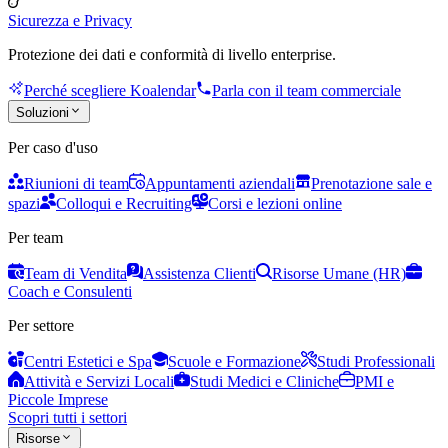
Sicurezza e Privacy
Protezione dei dati e conformità di livello enterprise.
Perché scegliere Koalendar
Parla con il team commerciale
Soluzioni
Per caso d'uso
Riunioni di team
Appuntamenti aziendali
Prenotazione sale e
spazi
Colloqui e Recruiting
Corsi e lezioni online
Per team
Team di Vendita
Assistenza Clienti
Risorse Umane (HR)
Coach e Consulenti
Per settore
Centri Estetici e Spa
Scuole e Formazione
Studi Professionali
Attività e Servizi Locali
Studi Medici e Cliniche
PMI e
Piccole Imprese
Scopri tutti i settori
Risorse