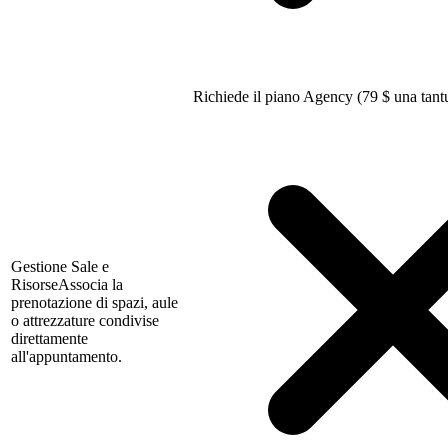
Richiede il piano Agency (79
$
una tant
Gestione Sale e
Risorse
Associa la
prenotazione di spazi, aule
o attrezzature condivise
direttamente
all'appuntamento.