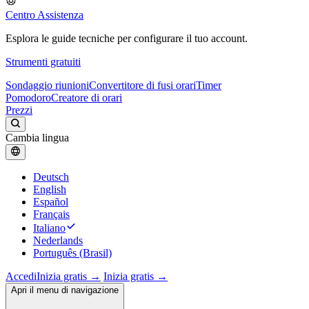
Centro Assistenza
Esplora le guide tecniche per configurare il tuo account.
Strumenti gratuiti
Sondaggio riunioni
Convertitore di fusi orari
Timer
Pomodoro
Creatore di orari
Prezzi
Cambia lingua
Deutsch
English
Español
Français
Italiano
Nederlands
Português (Brasil)
Accedi
Inizia gratis →
Inizia gratis →
Apri il menu di navigazione