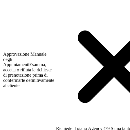
Approvazione Manuale
degli
Appuntamenti
Esamina,
accetta o rifiuta le richieste
di prenotazione prima di
confermarle definitivamente
al cliente.
Richiede il piano Agency (79
$
una tant