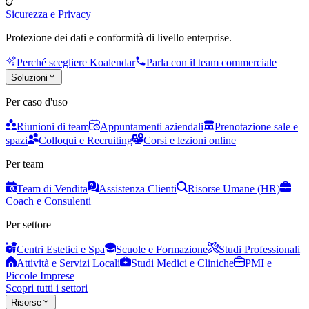
Sicurezza e Privacy
Protezione dei dati e conformità di livello enterprise.
Perché scegliere Koalendar
Parla con il team commerciale
Soluzioni
Per caso d'uso
Riunioni di team
Appuntamenti aziendali
Prenotazione sale e
spazi
Colloqui e Recruiting
Corsi e lezioni online
Per team
Team di Vendita
Assistenza Clienti
Risorse Umane (HR)
Coach e Consulenti
Per settore
Centri Estetici e Spa
Scuole e Formazione
Studi Professionali
Attività e Servizi Locali
Studi Medici e Cliniche
PMI e
Piccole Imprese
Scopri tutti i settori
Risorse