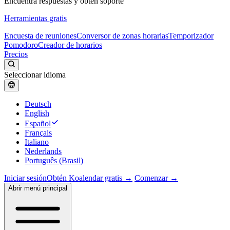
Encuentra respuestas y obtén soporte
Herramientas gratis
Encuesta de reuniones
Conversor de zonas horarias
Temporizador
Pomodoro
Creador de horarios
Precios
Seleccionar idioma
Deutsch
English
Español
Français
Italiano
Nederlands
Português (Brasil)
Iniciar sesión
Obtén Koalendar gratis →
Comenzar →
Abrir menú principal