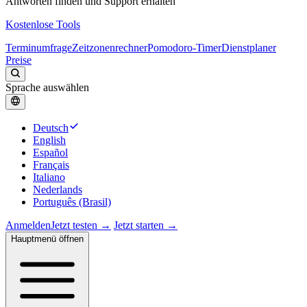
Antworten finden und Support erhalten
Kostenlose Tools
Terminumfrage
Zeitzonenrechner
Pomodoro-Timer
Dienstplaner
Preise
Sprache auswählen
Deutsch
English
Español
Français
Italiano
Nederlands
Português (Brasil)
Anmelden
Jetzt testen →
Jetzt starten →
Hauptmenü öffnen