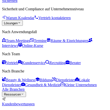
Sicherheit
Sicherheit und Compliance auf Unternehmensniveau
Warum Koalendar
Vertrieb kontaktieren
Lösungen
Nach Anwendungsfall
Team-Meetings
Termine
Räume & Einrichtungen
Interviews
Online-Kurse
Nach Team
Vertrieb
Kundenservice
Recruiting
Berater
Nach Branche
Beauty & Wellness
Bildung
Dienstleister
Lokale
Dienstleister
Gesundheit & Medizin
Kleine Unternehmen
Alle Branchen
Ressourcen
Kundenbewertungen