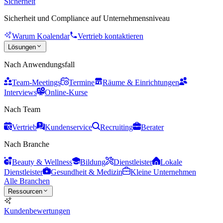
Sicherheit
Sicherheit und Compliance auf Unternehmensniveau
Warum Koalendar
Vertrieb kontaktieren
Lösungen
Nach Anwendungsfall
Team-Meetings
Termine
Räume & Einrichtungen
Interviews
Online-Kurse
Nach Team
Vertrieb
Kundenservice
Recruiting
Berater
Nach Branche
Beauty & Wellness
Bildung
Dienstleister
Lokale
Dienstleister
Gesundheit & Medizin
Kleine Unternehmen
Alle Branchen
Ressourcen
Kundenbewertungen