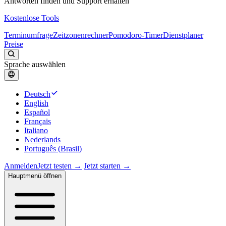
Antworten finden und Support erhalten
Kostenlose Tools
Terminumfrage
Zeitzonenrechner
Pomodoro-Timer
Dienstplaner
Preise
Sprache auswählen
Deutsch
English
Español
Français
Italiano
Nederlands
Português (Brasil)
Anmelden
Jetzt testen →
Jetzt starten →
Hauptmenü öffnen