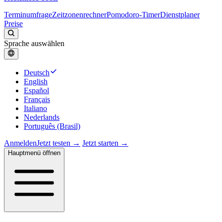
Terminumfrage
Zeitzonenrechner
Pomodoro-Timer
Dienstplaner
Preise
Sprache auswählen
Deutsch
English
Español
Français
Italiano
Nederlands
Português (Brasil)
Anmelden
Jetzt testen →
Jetzt starten →
Hauptmenü öffnen