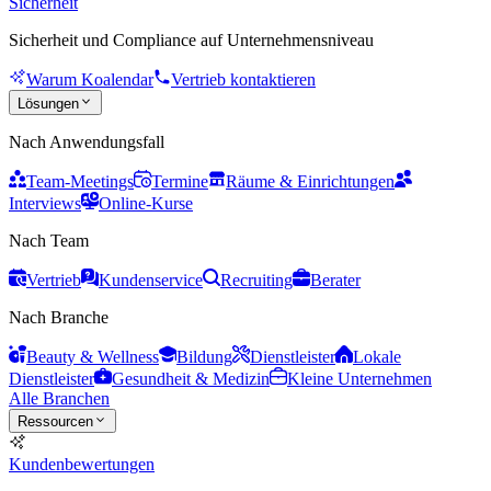
Sicherheit
Sicherheit und Compliance auf Unternehmensniveau
Warum Koalendar
Vertrieb kontaktieren
Lösungen
Nach Anwendungsfall
Team-Meetings
Termine
Räume & Einrichtungen
Interviews
Online-Kurse
Nach Team
Vertrieb
Kundenservice
Recruiting
Berater
Nach Branche
Beauty & Wellness
Bildung
Dienstleister
Lokale
Dienstleister
Gesundheit & Medizin
Kleine Unternehmen
Alle Branchen
Ressourcen
Kundenbewertungen