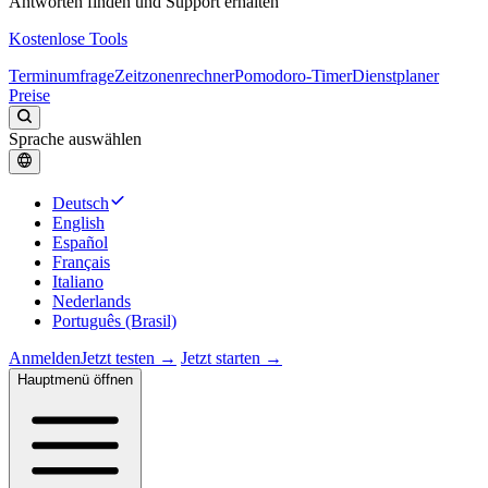
Antworten finden und Support erhalten
Kostenlose Tools
Terminumfrage
Zeitzonenrechner
Pomodoro-Timer
Dienstplaner
Preise
Sprache auswählen
Deutsch
English
Español
Français
Italiano
Nederlands
Português (Brasil)
Anmelden
Jetzt testen →
Jetzt starten →
Hauptmenü öffnen