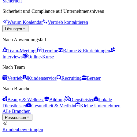
Sicherheit
Sicherheit und Compliance auf Unternehmensniveau
Warum Koalendar
Vertrieb kontaktieren
Lösungen
Nach Anwendungsfall
Team-Meetings
Termine
Räume & Einrichtungen
Interviews
Online-Kurse
Nach Team
Vertrieb
Kundenservice
Recruiting
Berater
Nach Branche
Beauty & Wellness
Bildung
Dienstleister
Lokale
Dienstleister
Gesundheit & Medizin
Kleine Unternehmen
Alle Branchen
Ressourcen
Kundenbewertungen