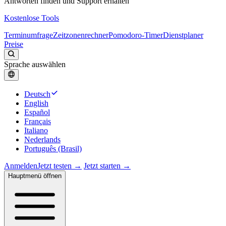
Antworten finden und Support erhalten
Kostenlose Tools
Terminumfrage
Zeitzonenrechner
Pomodoro-Timer
Dienstplaner
Preise
Sprache auswählen
Deutsch
English
Español
Français
Italiano
Nederlands
Português (Brasil)
Anmelden
Jetzt testen →
Jetzt starten →
Hauptmenü öffnen