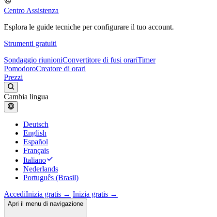
Centro Assistenza
Esplora le guide tecniche per configurare il tuo account.
Strumenti gratuiti
Sondaggio riunioni
Convertitore di fusi orari
Timer
Pomodoro
Creatore di orari
Prezzi
Cambia lingua
Deutsch
English
Español
Français
Italiano
Nederlands
Português (Brasil)
Accedi
Inizia gratis →
Inizia gratis →
Apri il menu di navigazione