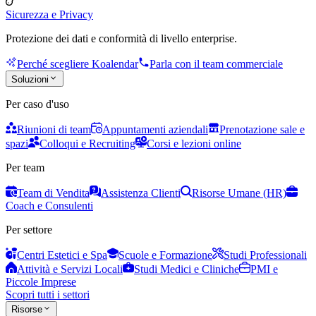
Sicurezza e Privacy
Protezione dei dati e conformità di livello enterprise.
Perché scegliere Koalendar
Parla con il team commerciale
Soluzioni
Per caso d'uso
Riunioni di team
Appuntamenti aziendali
Prenotazione sale e
spazi
Colloqui e Recruiting
Corsi e lezioni online
Per team
Team di Vendita
Assistenza Clienti
Risorse Umane (HR)
Coach e Consulenti
Per settore
Centri Estetici e Spa
Scuole e Formazione
Studi Professionali
Attività e Servizi Locali
Studi Medici e Cliniche
PMI e
Piccole Imprese
Scopri tutti i settori
Risorse