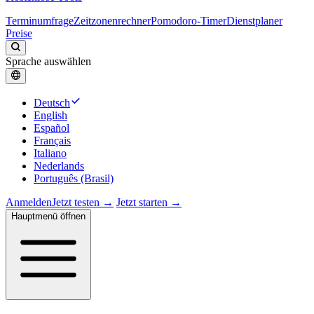
Terminumfrage
Zeitzonenrechner
Pomodoro-Timer
Dienstplaner
Preise
Sprache auswählen
Deutsch
English
Español
Français
Italiano
Nederlands
Português (Brasil)
Anmelden
Jetzt testen →
Jetzt starten →
Hauptmenü öffnen