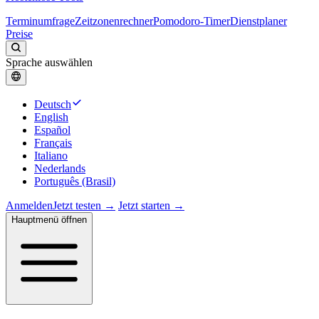
Terminumfrage
Zeitzonenrechner
Pomodoro-Timer
Dienstplaner
Preise
Sprache auswählen
Deutsch
English
Español
Français
Italiano
Nederlands
Português (Brasil)
Anmelden
Jetzt testen →
Jetzt starten →
Hauptmenü öffnen