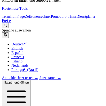
Antworten finden und Support erhalten
Kostenlose Tools
Terminumfrage
Zeitzonenrechner
Pomodoro-Timer
Dienstplaner
Preise
Sprache auswählen
Deutsch
English
Español
Français
Italiano
Nederlands
Português (Brasil)
Anmelden
Jetzt testen →
Jetzt starten →
Hauptmenü öffnen