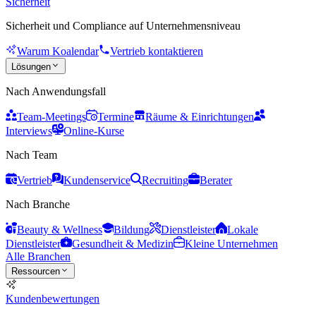
Sicherheit
Sicherheit und Compliance auf Unternehmensniveau
Warum Koalendar
Vertrieb kontaktieren
Lösungen
Nach Anwendungsfall
Team-Meetings
Termine
Räume & Einrichtungen
Interviews
Online-Kurse
Nach Team
Vertrieb
Kundenservice
Recruiting
Berater
Nach Branche
Beauty & Wellness
Bildung
Dienstleister
Lokale
Dienstleister
Gesundheit & Medizin
Kleine Unternehmen
Alle Branchen
Ressourcen
Kundenbewertungen