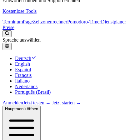
Antworten finden und Support erhalten
Kostenlose Tools
Terminumfrage
Zeitzonenrechner
Pomodoro-Timer
Dienstplaner
Preise
Sprache auswählen
Deutsch
English
Español
Français
Italiano
Nederlands
Português (Brasil)
Anmelden
Jetzt testen →
Jetzt starten →
Hauptmenü öffnen