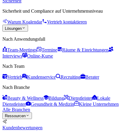
Sicherheit
Sicherheit und Compliance auf Unternehmensniveau
Warum Koalendar
Vertrieb kontaktieren
Lösungen
Nach Anwendungsfall
Team-Meetings
Termine
Räume & Einrichtungen
Interviews
Online-Kurse
Nach Team
Vertrieb
Kundenservice
Recruiting
Berater
Nach Branche
Beauty & Wellness
Bildung
Dienstleister
Lokale
Dienstleister
Gesundheit & Medizin
Kleine Unternehmen
Alle Branchen
Ressourcen
Kundenbewertungen