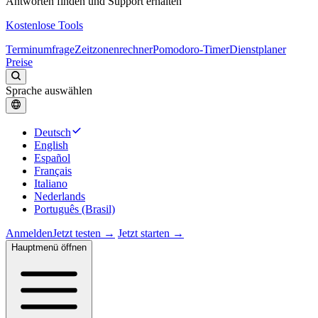
Antworten finden und Support erhalten
Kostenlose Tools
Terminumfrage
Zeitzonenrechner
Pomodoro-Timer
Dienstplaner
Preise
Sprache auswählen
Deutsch
English
Español
Français
Italiano
Nederlands
Português (Brasil)
Anmelden
Jetzt testen →
Jetzt starten →
Hauptmenü öffnen