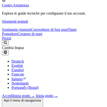
Centro Assistenza
Esplora le guide tecniche per configurare il tuo account.
Strumenti gratuiti
Sondaggio riunioni
Convertitore di fusi orari
Timer
Pomodoro
Creatore di orari
Prezzi
Cambia lingua
Deutsch
English
Español
Français
Italiano
Nederlands
Português (Brasil)
Accedi
Inizia gratis →
Inizia gratis →
Apri il menu di navigazione