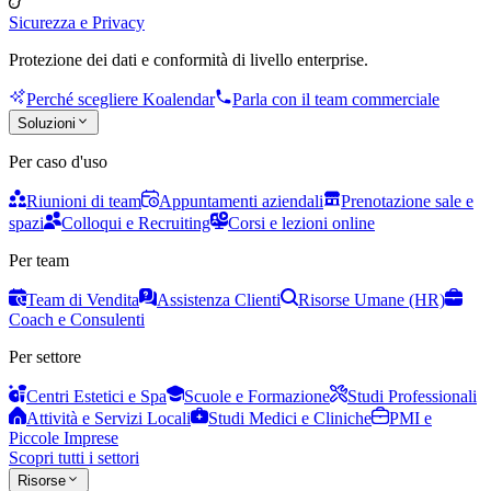
Sicurezza e Privacy
Protezione dei dati e conformità di livello enterprise.
Perché scegliere Koalendar
Parla con il team commerciale
Soluzioni
Per caso d'uso
Riunioni di team
Appuntamenti aziendali
Prenotazione sale e
spazi
Colloqui e Recruiting
Corsi e lezioni online
Per team
Team di Vendita
Assistenza Clienti
Risorse Umane (HR)
Coach e Consulenti
Per settore
Centri Estetici e Spa
Scuole e Formazione
Studi Professionali
Attività e Servizi Locali
Studi Medici e Cliniche
PMI e
Piccole Imprese
Scopri tutti i settori
Risorse