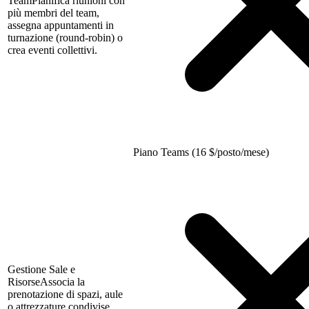
Team
Pianifica riunioni con
più membri del team,
assegna appuntamenti in
turnazione (round-robin) o
crea eventi collettivi.
Piano Teams (16
$
/posto/mese)
Gestione Sale e
Risorse
Associa la
prenotazione di spazi, aule
o attrezzature condivise