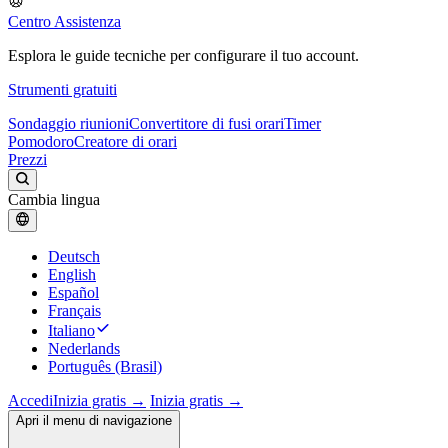
Centro Assistenza
Esplora le guide tecniche per configurare il tuo account.
Strumenti gratuiti
Sondaggio riunioni
Convertitore di fusi orari
Timer
Pomodoro
Creatore di orari
Prezzi
Cambia lingua
Deutsch
English
Español
Français
Italiano
Nederlands
Português (Brasil)
Accedi
Inizia gratis →
Inizia gratis →
Apri il menu di navigazione