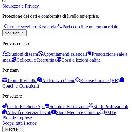
Sicurezza e Privacy
Protezione dei dati e conformità di livello enterprise.
Perché scegliere Koalendar
Parla con il team commerciale
Soluzioni
Per caso d'uso
Riunioni di team
Appuntamenti aziendali
Prenotazione sale e
spazi
Colloqui e Recruiting
Corsi e lezioni online
Per team
Team di Vendita
Assistenza Clienti
Risorse Umane (HR)
Coach e Consulenti
Per settore
Centri Estetici e Spa
Scuole e Formazione
Studi Professionali
Attività e Servizi Locali
Studi Medici e Cliniche
PMI e
Piccole Imprese
Scopri tutti i settori
Risorse