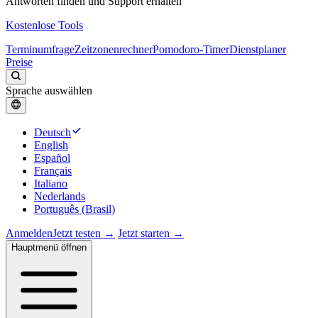
Antworten finden und Support erhalten
Kostenlose Tools
Terminumfrage
Zeitzonenrechner
Pomodoro-Timer
Dienstplaner
Preise
Sprache auswählen
Deutsch
English
Español
Français
Italiano
Nederlands
Português (Brasil)
Anmelden
Jetzt testen →
Jetzt starten →
Hauptmenü öffnen