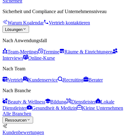
Sicherheit
Sicherheit und Compliance auf Unternehmensniveau
Warum Koalendar
Vertrieb kontaktieren
Lösungen
Nach Anwendungsfall
Team-Meetings
Termine
Räume & Einrichtungen
Interviews
Online-Kurse
Nach Team
Vertrieb
Kundenservice
Recruiting
Berater
Nach Branche
Beauty & Wellness
Bildung
Dienstleister
Lokale
Dienstleister
Gesundheit & Medizin
Kleine Unternehmen
Alle Branchen
Ressourcen
Kundenbewertungen