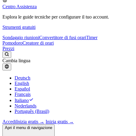
Centro Assistenza
Esplora le guide tecniche per configurare il tuo account.
Strumenti gratuiti
Sondaggio riunioni
Convertitore di fusi orari
Timer
Pomodoro
Creatore di orari
Prezzi
Cambia lingua
Deutsch
English
Español
Français
Italiano
Nederlands
Português (Brasil)
Accedi
Inizia gratis →
Inizia gratis →
Apri il menu di navigazione