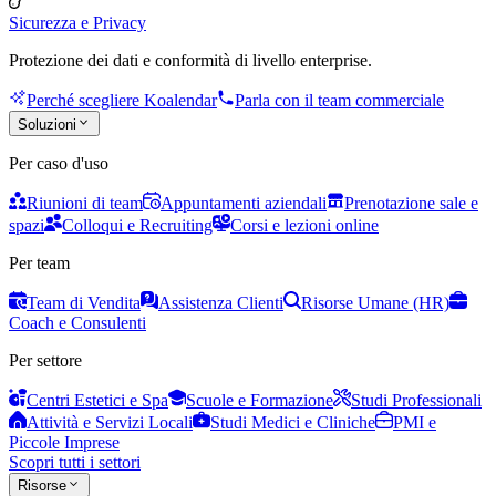
Sicurezza e Privacy
Protezione dei dati e conformità di livello enterprise.
Perché scegliere Koalendar
Parla con il team commerciale
Soluzioni
Per caso d'uso
Riunioni di team
Appuntamenti aziendali
Prenotazione sale e
spazi
Colloqui e Recruiting
Corsi e lezioni online
Per team
Team di Vendita
Assistenza Clienti
Risorse Umane (HR)
Coach e Consulenti
Per settore
Centri Estetici e Spa
Scuole e Formazione
Studi Professionali
Attività e Servizi Locali
Studi Medici e Cliniche
PMI e
Piccole Imprese
Scopri tutti i settori
Risorse