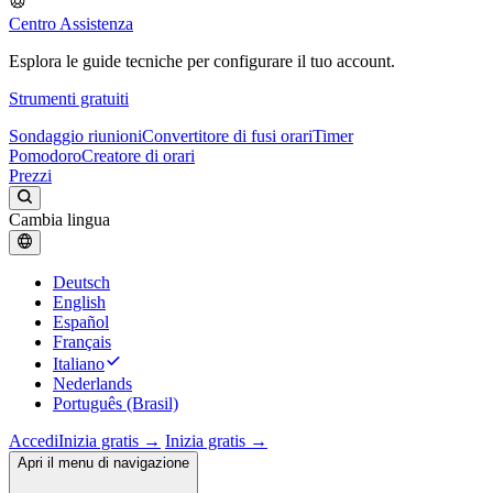
Centro Assistenza
Esplora le guide tecniche per configurare il tuo account.
Strumenti gratuiti
Sondaggio riunioni
Convertitore di fusi orari
Timer
Pomodoro
Creatore di orari
Prezzi
Cambia lingua
Deutsch
English
Español
Français
Italiano
Nederlands
Português (Brasil)
Accedi
Inizia gratis →
Inizia gratis →
Apri il menu di navigazione