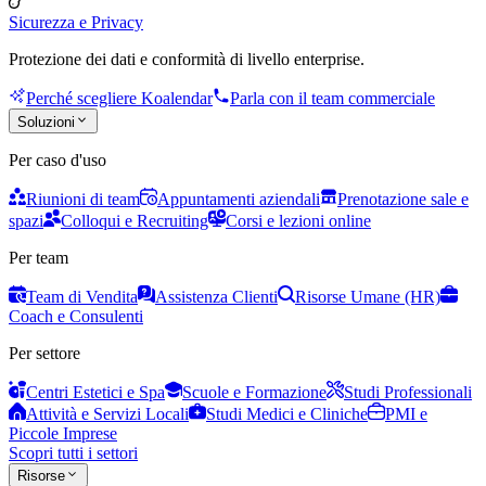
Sicurezza e Privacy
Protezione dei dati e conformità di livello enterprise.
Perché scegliere Koalendar
Parla con il team commerciale
Soluzioni
Per caso d'uso
Riunioni di team
Appuntamenti aziendali
Prenotazione sale e
spazi
Colloqui e Recruiting
Corsi e lezioni online
Per team
Team di Vendita
Assistenza Clienti
Risorse Umane (HR)
Coach e Consulenti
Per settore
Centri Estetici e Spa
Scuole e Formazione
Studi Professionali
Attività e Servizi Locali
Studi Medici e Cliniche
PMI e
Piccole Imprese
Scopri tutti i settori
Risorse