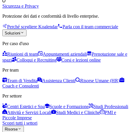
Sicurezza e Privacy
Protezione dei dati e conformità di livello enterprise.
Perché scegliere Koalendar
Parla con il team commerciale
Soluzioni
Per caso d'uso
Riunioni di team
Appuntamenti aziendali
Prenotazione sale e
spazi
Colloqui e Recruiting
Corsi e lezioni online
Per team
Team di Vendita
Assistenza Clienti
Risorse Umane (HR)
Coach e Consulenti
Per settore
Centri Estetici e Spa
Scuole e Formazione
Studi Professionali
Attività e Servizi Locali
Studi Medici e Cliniche
PMI e
Piccole Imprese
Scopri tutti i settori
Risorse