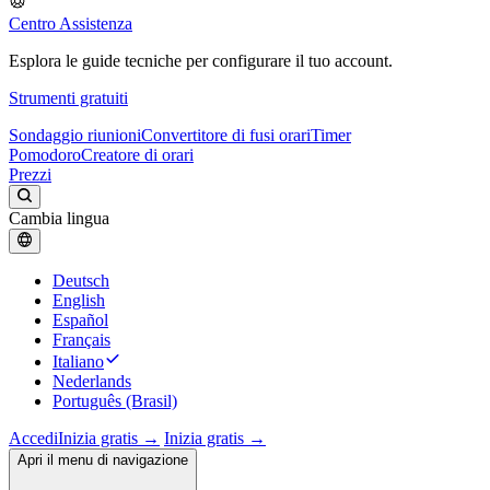
Centro Assistenza
Esplora le guide tecniche per configurare il tuo account.
Strumenti gratuiti
Sondaggio riunioni
Convertitore di fusi orari
Timer
Pomodoro
Creatore di orari
Prezzi
Cambia lingua
Deutsch
English
Español
Français
Italiano
Nederlands
Português (Brasil)
Accedi
Inizia gratis →
Inizia gratis →
Apri il menu di navigazione