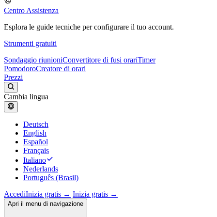
Centro Assistenza
Esplora le guide tecniche per configurare il tuo account.
Strumenti gratuiti
Sondaggio riunioni
Convertitore di fusi orari
Timer
Pomodoro
Creatore di orari
Prezzi
Cambia lingua
Deutsch
English
Español
Français
Italiano
Nederlands
Português (Brasil)
Accedi
Inizia gratis →
Inizia gratis →
Apri il menu di navigazione