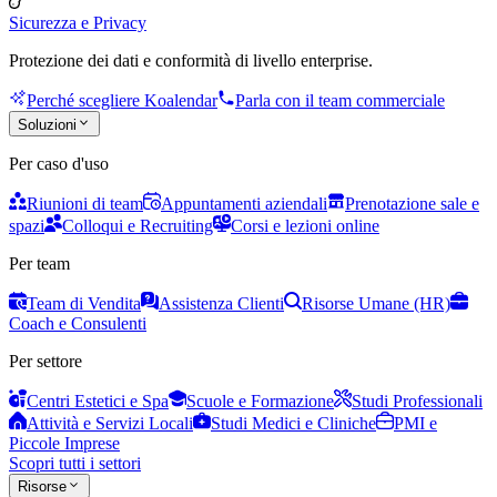
Sicurezza e Privacy
Protezione dei dati e conformità di livello enterprise.
Perché scegliere Koalendar
Parla con il team commerciale
Soluzioni
Per caso d'uso
Riunioni di team
Appuntamenti aziendali
Prenotazione sale e
spazi
Colloqui e Recruiting
Corsi e lezioni online
Per team
Team di Vendita
Assistenza Clienti
Risorse Umane (HR)
Coach e Consulenti
Per settore
Centri Estetici e Spa
Scuole e Formazione
Studi Professionali
Attività e Servizi Locali
Studi Medici e Cliniche
PMI e
Piccole Imprese
Scopri tutti i settori
Risorse