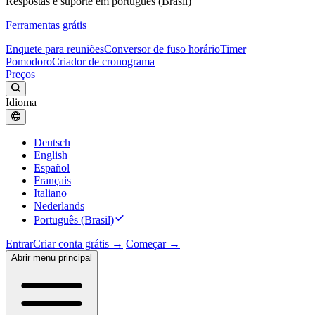
Respostas e suporte em português (Brasil)
Ferramentas grátis
Enquete para reuniões
Conversor de fuso horário
Timer
Pomodoro
Criador de cronograma
Preços
Idioma
Deutsch
English
Español
Français
Italiano
Nederlands
Português (Brasil)
Entrar
Criar conta grátis →
Começar →
Abrir menu principal