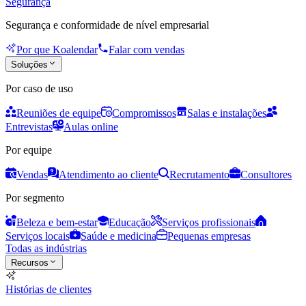
Segurança
Segurança e conformidade de nível empresarial
Por que Koalendar
Falar com vendas
Soluções
Por caso de uso
Reuniões de equipe
Compromissos
Salas e instalações
Entrevistas
Aulas online
Por equipe
Vendas
Atendimento ao cliente
Recrutamento
Consultores
Por segmento
Beleza e bem-estar
Educação
Serviços profissionais
Serviços locais
Saúde e medicina
Pequenas empresas
Todas as indústrias
Recursos
Histórias de clientes