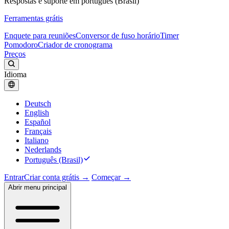
Respostas e suporte em português (Brasil)
Ferramentas grátis
Enquete para reuniões
Conversor de fuso horário
Timer
Pomodoro
Criador de cronograma
Preços
Idioma
Deutsch
English
Español
Français
Italiano
Nederlands
Português (Brasil)
Entrar
Criar conta grátis →
Começar →
Abrir menu principal