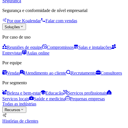
Segurança
Segurança e conformidade de nível empresarial
Por que Koalendar
Falar com vendas
Soluções
Por caso de uso
Reuniões de equipe
Compromissos
Salas e instalações
Entrevistas
Aulas online
Por equipe
Vendas
Atendimento ao cliente
Recrutamento
Consultores
Por segmento
Beleza e bem-estar
Educação
Serviços profissionais
Serviços locais
Saúde e medicina
Pequenas empresas
Todas as indústrias
Recursos
Histórias de clientes