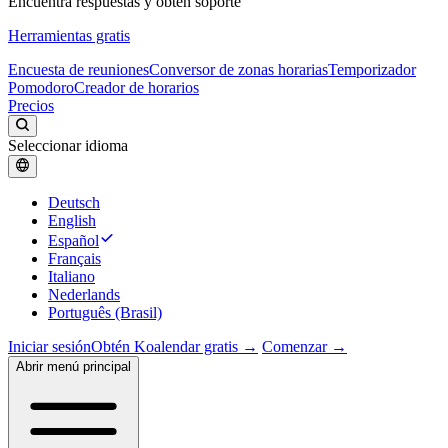
Encuentra respuestas y obtén soporte
Herramientas gratis
Encuesta de reuniones
Conversor de zonas horarias
Temporizador
Pomodoro
Creador de horarios
Precios
Seleccionar idioma
Deutsch
English
Español
Français
Italiano
Nederlands
Português (Brasil)
Iniciar sesión
Obtén Koalendar gratis →
Comenzar →
Abrir menú principal