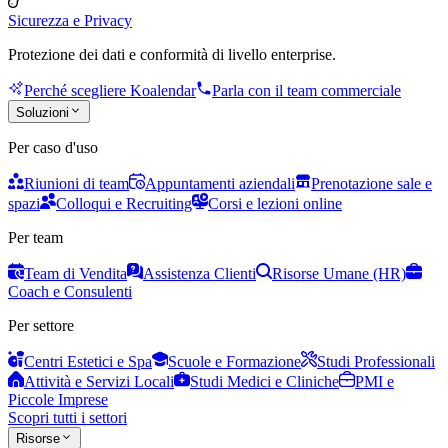
Sicurezza e Privacy
Protezione dei dati e conformità di livello enterprise.
Perché scegliere Koalendar
Parla con il team commerciale
Soluzioni
Per caso d'uso
Riunioni di team
Appuntamenti aziendali
Prenotazione sale e
spazi
Colloqui e Recruiting
Corsi e lezioni online
Per team
Team di Vendita
Assistenza Clienti
Risorse Umane (HR)
Coach e Consulenti
Per settore
Centri Estetici e Spa
Scuole e Formazione
Studi Professionali
Attività e Servizi Locali
Studi Medici e Cliniche
PMI e
Piccole Imprese
Scopri tutti i settori
Risorse