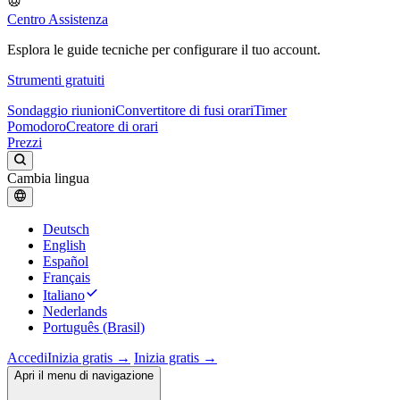
Centro Assistenza
Esplora le guide tecniche per configurare il tuo account.
Strumenti gratuiti
Sondaggio riunioni
Convertitore di fusi orari
Timer
Pomodoro
Creatore di orari
Prezzi
Cambia lingua
Deutsch
English
Español
Français
Italiano
Nederlands
Português (Brasil)
Accedi
Inizia gratis →
Inizia gratis →
Apri il menu di navigazione