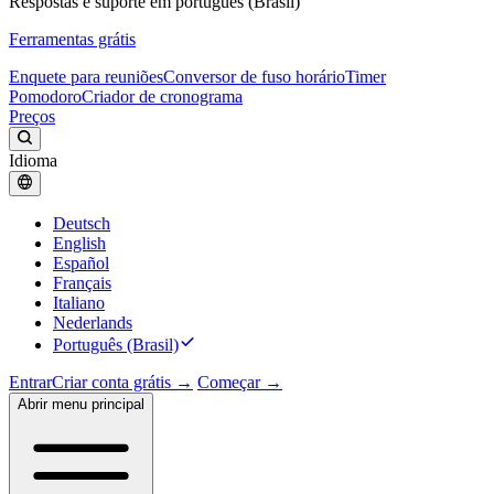
Respostas e suporte em português (Brasil)
Ferramentas grátis
Enquete para reuniões
Conversor de fuso horário
Timer
Pomodoro
Criador de cronograma
Preços
Idioma
Deutsch
English
Español
Français
Italiano
Nederlands
Português (Brasil)
Entrar
Criar conta grátis →
Começar →
Abrir menu principal