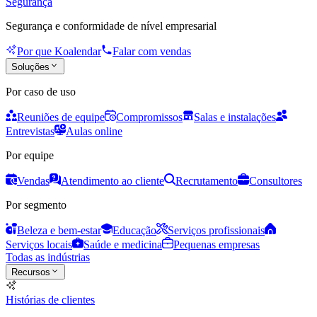
Segurança
Segurança e conformidade de nível empresarial
Por que Koalendar
Falar com vendas
Soluções
Por caso de uso
Reuniões de equipe
Compromissos
Salas e instalações
Entrevistas
Aulas online
Por equipe
Vendas
Atendimento ao cliente
Recrutamento
Consultores
Por segmento
Beleza e bem-estar
Educação
Serviços profissionais
Serviços locais
Saúde e medicina
Pequenas empresas
Todas as indústrias
Recursos
Histórias de clientes