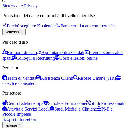
Sicurezza e Privacy
Protezione dei dati e conformità di livello enterprise.
Perché scegliere Koalendar
Parla con il team commerciale
Soluzioni
Per caso d'uso
Riunioni di team
Appuntamenti aziendali
Prenotazione sale e
spazi
Colloqui e Recruiting
Corsi e lezioni online
Per team
Team di Vendita
Assistenza Clienti
Risorse Umane (HR)
Coach e Consulenti
Per settore
Centri Estetici e Spa
Scuole e Formazione
Studi Professionali
Attività e Servizi Locali
Studi Medici e Cliniche
PMI e
Piccole Imprese
Scopri tutti i settori
Risorse