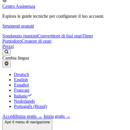
Centro Assistenza
Esplora le guide tecniche per configurare il tuo account.
Strumenti gratuiti
Sondaggio riunioni
Convertitore di fusi orari
Timer
Pomodoro
Creatore di orari
Prezzi
Cambia lingua
Deutsch
English
Español
Français
Italiano
Nederlands
Português (Brasil)
Accedi
Inizia gratis →
Inizia gratis →
Apri il menu di navigazione