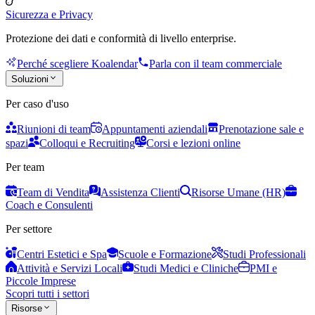
Sicurezza e Privacy
Protezione dei dati e conformità di livello enterprise.
Perché scegliere Koalendar
Parla con il team commerciale
Soluzioni
Per caso d'uso
Riunioni di team
Appuntamenti aziendali
Prenotazione sale e
spazi
Colloqui e Recruiting
Corsi e lezioni online
Per team
Team di Vendita
Assistenza Clienti
Risorse Umane (HR)
Coach e Consulenti
Per settore
Centri Estetici e Spa
Scuole e Formazione
Studi Professionali
Attività e Servizi Locali
Studi Medici e Cliniche
PMI e
Piccole Imprese
Scopri tutti i settori
Risorse