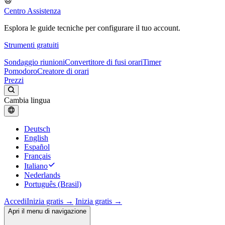
Centro Assistenza
Esplora le guide tecniche per configurare il tuo account.
Strumenti gratuiti
Sondaggio riunioni
Convertitore di fusi orari
Timer
Pomodoro
Creatore di orari
Prezzi
Cambia lingua
Deutsch
English
Español
Français
Italiano
Nederlands
Português (Brasil)
Accedi
Inizia gratis →
Inizia gratis →
Apri il menu di navigazione