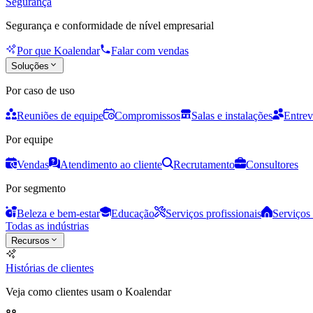
Segurança
Segurança e conformidade de nível empresarial
Por que Koalendar
Falar com vendas
Soluções
Por caso de uso
Reuniões de equipe
Compromissos
Salas e instalações
Entrev
Por equipe
Vendas
Atendimento ao cliente
Recrutamento
Consultores
Por segmento
Beleza e bem-estar
Educação
Serviços profissionais
Serviços 
Todas as indústrias
Recursos
Histórias de clientes
Veja como clientes usam o Koalendar