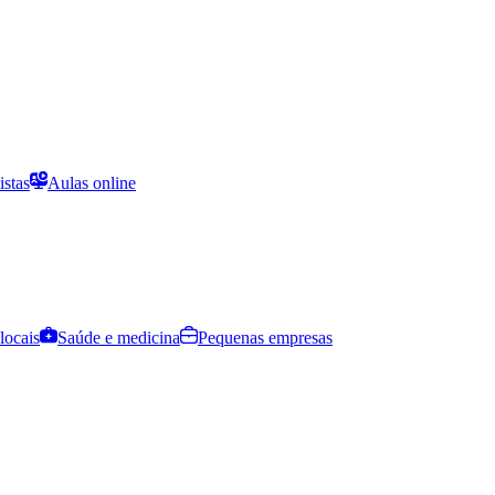
istas
Aulas online
locais
Saúde e medicina
Pequenas empresas