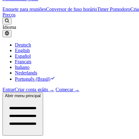
Enquete para reuniões
Conversor de fuso horário
Timer Pomodoro
Cria
Preços
Idioma
Deutsch
English
Español
Français
Italiano
Nederlands
Português (Brasil)
Entrar
Criar conta grátis →
Começar →
Abrir menu principal