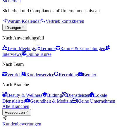
Sicherheit
Sicherheit und Compliance auf Unternehmensniveau
Warum Koalendar
Vertrieb kontaktieren
Lösungen
Nach Anwendungsfall
Team-Meetings
Termine
Räume & Einrichtungen
Interviews
Online-Kurse
Nach Team
Vertrieb
Kundenservice
Recruiting
Berater
Nach Branche
Beauty & Wellness
Bildung
Dienstleister
Lokale
Dienstleister
Gesundheit & Medizin
Kleine Unternehmen
Alle Branchen
Ressourcen
Kundenbewertungen