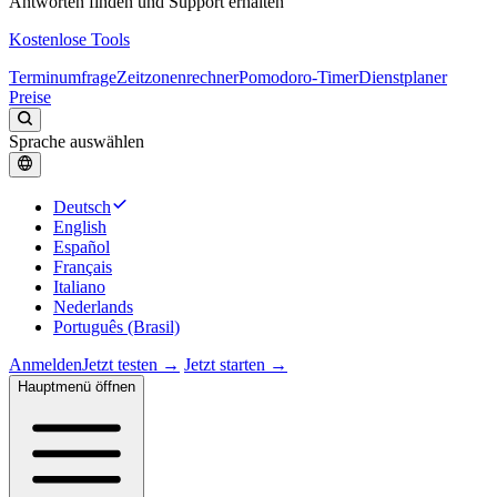
Antworten finden und Support erhalten
Kostenlose Tools
Terminumfrage
Zeitzonenrechner
Pomodoro-Timer
Dienstplaner
Preise
Sprache auswählen
Deutsch
English
Español
Français
Italiano
Nederlands
Português (Brasil)
Anmelden
Jetzt testen →
Jetzt starten →
Hauptmenü öffnen