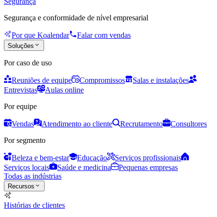
Segurança
Segurança e conformidade de nível empresarial
Por que Koalendar
Falar com vendas
Soluções
Por caso de uso
Reuniões de equipe
Compromissos
Salas e instalações
Entrevistas
Aulas online
Por equipe
Vendas
Atendimento ao cliente
Recrutamento
Consultores
Por segmento
Beleza e bem-estar
Educação
Serviços profissionais
Serviços locais
Saúde e medicina
Pequenas empresas
Todas as indústrias
Recursos
Histórias de clientes