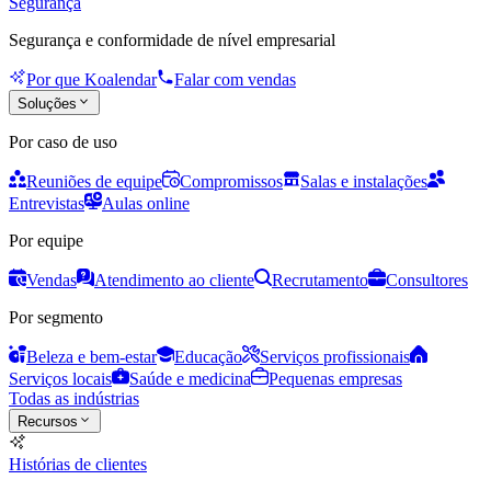
Segurança
Segurança e conformidade de nível empresarial
Por que Koalendar
Falar com vendas
Soluções
Por caso de uso
Reuniões de equipe
Compromissos
Salas e instalações
Entrevistas
Aulas online
Por equipe
Vendas
Atendimento ao cliente
Recrutamento
Consultores
Por segmento
Beleza e bem-estar
Educação
Serviços profissionais
Serviços locais
Saúde e medicina
Pequenas empresas
Todas as indústrias
Recursos
Histórias de clientes