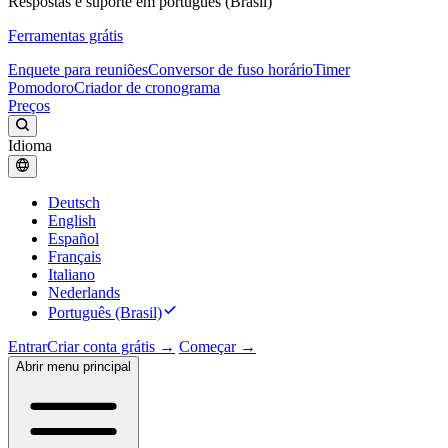
Respostas e suporte em português (Brasil)
Ferramentas grátis
Enquete para reuniões
Conversor de fuso horário
Timer
Pomodoro
Criador de cronograma
Preços
Idioma
Deutsch
English
Español
Français
Italiano
Nederlands
Português (Brasil)
Entrar
Criar conta grátis →
Começar →
Abrir menu principal