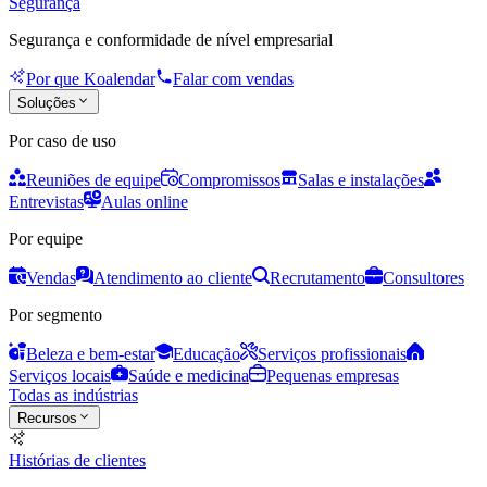
Segurança
Segurança e conformidade de nível empresarial
Por que Koalendar
Falar com vendas
Soluções
Por caso de uso
Reuniões de equipe
Compromissos
Salas e instalações
Entrevistas
Aulas online
Por equipe
Vendas
Atendimento ao cliente
Recrutamento
Consultores
Por segmento
Beleza e bem-estar
Educação
Serviços profissionais
Serviços locais
Saúde e medicina
Pequenas empresas
Todas as indústrias
Recursos
Histórias de clientes