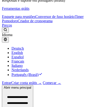
Respostas e suporte em português (Brasil)
Ferramentas grátis
Enquete para reuniões
Conversor de fuso horário
Timer
Pomodoro
Criador de cronograma
Preços
Idioma
Deutsch
English
Español
Français
Italiano
Nederlands
Português (Brasil)
Entrar
Criar conta grátis →
Começar →
Abrir menu principal