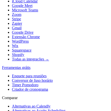
iCloud Calendar
Google Meet
Microsoft Teams
Zoom
Stripe
Zapier
Gmail
Google Drive
Extensão Chrome
WordPress
Wix
Squarespace
Shopify
Todas as integrações →
Ferramentas grátis
Enquete para reuniões
Conversor de fuso horário
Timer Pomodoro
Criador de cronograma
Comparar
Alternativas ao Calendly
Alternativas ao Acuity Scheduling