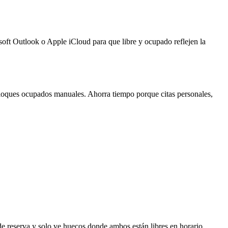
oft Outlook o Apple iCloud para que libre y ocupado reflejen la
 bloques ocupados manuales. Ahorra tiempo porque citas personales,
e reserva y solo ve huecos donde ambos están libres en horario