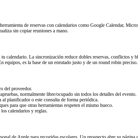
u herramienta de reservas con calendarios como Google Calendar, Micros
tualiza sin copiar reuniones a mano.
n tu calendario. La sincronización reduce dobles reservas, conflictos y
 equipos, es la base de un enrutado justo y de un round robin preciso.
o del proveedor.
apruebas, normalmente libre/ocupado sin todos los detalles del evento.
al planificador o este consulta de forma periódica.
ques para que otras herramientas respeten el mismo hueco.
 los calendarios y reglas.
sonal de Apple para recogidas escolares. Un prospecto abre su página d