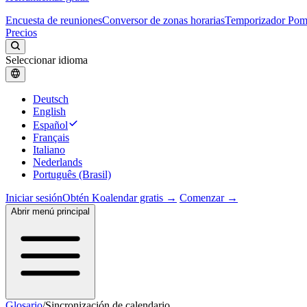
Encuesta de reuniones
Conversor de zonas horarias
Temporizador Po
Precios
Seleccionar idioma
Deutsch
English
Español
Français
Italiano
Nederlands
Português (Brasil)
Iniciar sesión
Obtén Koalendar gratis →
Comenzar →
Abrir menú principal
Glosario
/
Sincronización de calendario