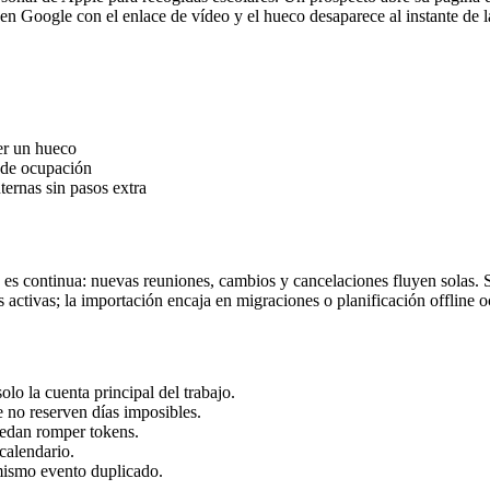
e en Google con el enlace de vídeo y el hueco desaparece al instante de l
er un hueco
 de ocupación
ternas sin pasos extra
ón es continua: nuevas reuniones, cambios y cancelaciones fluyen solas. 
 activas; la importación encaja en migraciones o planificación offline o
olo la cuenta principal del trabajo.
 no reserven días imposibles.
uedan romper tokens.
calendario.
 mismo evento duplicado.