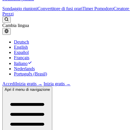
Sondaggio riunioni
Convertitore di fusi orari
Timer Pomodoro
Creatore 
Prezzi
Cambia lingua
Deutsch
English
Español
Français
Italiano
Nederlands
Português (Brasil)
Accedi
Inizia gratis →
Inizia gratis →
Apri il menu di navigazione