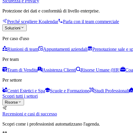
Sicurezza e Privacy
Protezione dei dati e conformità di livello enterprise.
Perché scegliere Koalendar
Parla con il team commerciale
Soluzioni
Per caso d'uso
Riunioni di team
Appuntamenti aziendali
Prenotazione sale e s
Per team
Team di Vendita
Assistenza Clienti
Risorse Umane (HR)
Coa
Per settore
Centri Estetici e Spa
Scuole e Formazione
Studi Professionali
Scopri tutti i settori
Risorse
Recensioni e casi di successo
Scopri come i professionisti automatizzano l'agenda.