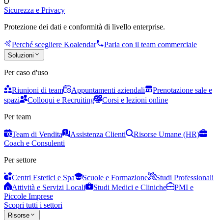
Sicurezza e Privacy
Protezione dei dati e conformità di livello enterprise.
Perché scegliere Koalendar
Parla con il team commerciale
Soluzioni
Per caso d'uso
Riunioni di team
Appuntamenti aziendali
Prenotazione sale e
spazi
Colloqui e Recruiting
Corsi e lezioni online
Per team
Team di Vendita
Assistenza Clienti
Risorse Umane (HR)
Coach e Consulenti
Per settore
Centri Estetici e Spa
Scuole e Formazione
Studi Professionali
Attività e Servizi Locali
Studi Medici e Cliniche
PMI e
Piccole Imprese
Scopri tutti i settori
Risorse