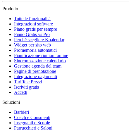
Prodotto
Tutte le funzionalità
Integrazioni software
Piano gratis per sempre
Piano Gratis vs Pro
Perché scegliere Koalendar
Widget per sito web
Promemoria automatici
Pianificazione riunioni online
Sincronizzazione calendario
Gestione agenda del team
Pagine di prenotazione
Integrazione pagamenti
Tariffe e Prezzi
Iscriviti gratis
Accedi
Soluzioni
Barbieri
Coach e Consulenti
Insegnanti e Scuole
Parrucchieri e Saloni