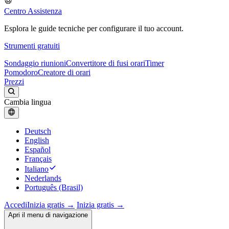
Centro Assistenza
Esplora le guide tecniche per configurare il tuo account.
Strumenti gratuiti
Sondaggio riunioni
Convertitore di fusi orari
Timer
Pomodoro
Creatore di orari
Prezzi
Cambia lingua
Deutsch
English
Español
Français
Italiano
Nederlands
Português (Brasil)
Accedi
Inizia gratis →
Inizia gratis →
Apri il menu di navigazione