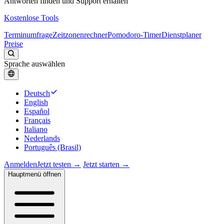
Antworten finden und Support erhalten
Kostenlose Tools
Terminumfrage
Zeitzonenrechner
Pomodoro-Timer
Dienstplaner
Preise
Sprache auswählen
Deutsch
English
Español
Français
Italiano
Nederlands
Português (Brasil)
Anmelden
Jetzt testen →
Jetzt starten →
Hauptmenü öffnen