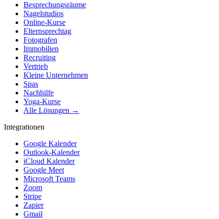
Besprechungsräume
Nagelstudios
Online-Kurse
Elternsprechtag
Fotografen
Immobilien
Recruiting
Vertrieb
Kleine Unternehmen
Spas
Nachhilfe
Yoga-Kurse
Alle Lösungen →
Integrationen
Google Kalender
Outlook-Kalender
iCloud Kalender
Google Meet
Microsoft Teams
Zoom
Stripe
Zapier
Gmail