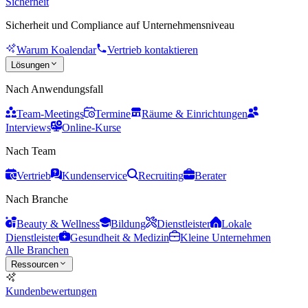
Sicherheit
Sicherheit und Compliance auf Unternehmensniveau
Warum Koalendar
Vertrieb kontaktieren
Lösungen
Nach Anwendungsfall
Team-Meetings
Termine
Räume & Einrichtungen
Interviews
Online-Kurse
Nach Team
Vertrieb
Kundenservice
Recruiting
Berater
Nach Branche
Beauty & Wellness
Bildung
Dienstleister
Lokale
Dienstleister
Gesundheit & Medizin
Kleine Unternehmen
Alle Branchen
Ressourcen
Kundenbewertungen