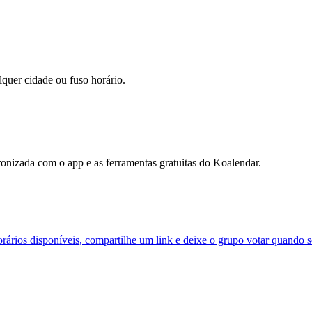
lquer cidade ou fuso horário.
onizada com o app e as ferramentas gratuitas do Koalendar.
orários disponíveis, compartilhe um link e deixe o grupo votar quando s