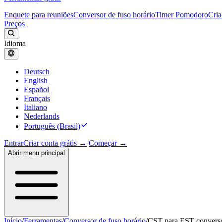
Enquete para reuniões
Conversor de fuso horário
Timer Pomodoro
Cria
Preços
Idioma
Deutsch
English
Español
Français
Italiano
Nederlands
Português (Brasil)
Entrar
Criar conta grátis →
Começar →
Abrir menu principal
Início
/
Ferramentas
/
Conversor de fuso horário
/
CST para EST convers