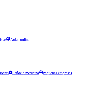
istas
Aulas online
locais
Saúde e medicina
Pequenas empresas