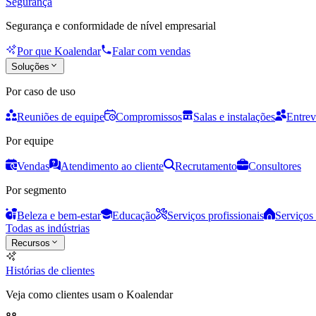
Segurança
Segurança e conformidade de nível empresarial
Por que Koalendar
Falar com vendas
Soluções
Por caso de uso
Reuniões de equipe
Compromissos
Salas e instalações
Entrev
Por equipe
Vendas
Atendimento ao cliente
Recrutamento
Consultores
Por segmento
Beleza e bem-estar
Educação
Serviços profissionais
Serviços 
Todas as indústrias
Recursos
Histórias de clientes
Veja como clientes usam o Koalendar