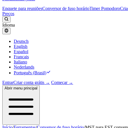
Enquete para reuniões
Conversor de fuso horário
Timer Pomodoro
Cria
Preços
Idioma
Deutsch
English
Español
Français
Italiano
Nederlands
Português (Brasil)
Entrar
Criar conta grátis →
Começar →
Abrir menu principal
Início
/
Ferramentas
/
Conversor de fuso horário
/
MST para EST convers