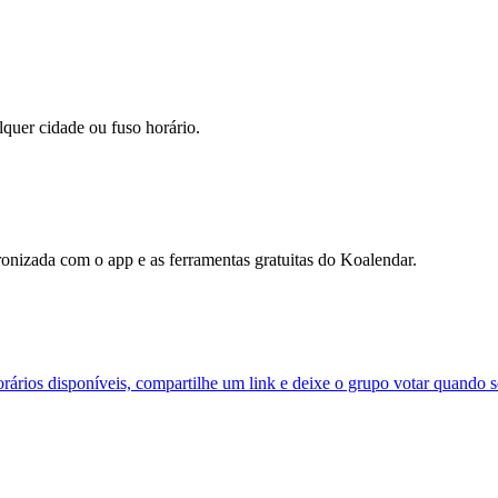
lquer cidade ou fuso horário.
onizada com o app e as ferramentas gratuitas do Koalendar.
orários disponíveis, compartilhe um link e deixe o grupo votar quando s