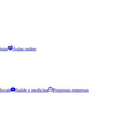
istas
Aulas online
locais
Saúde e medicina
Pequenas empresas