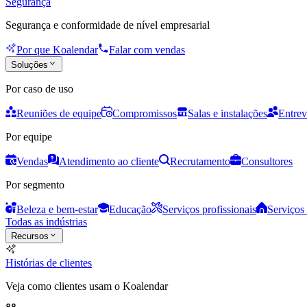
Segurança
Segurança e conformidade de nível empresarial
Por que Koalendar
Falar com vendas
Soluções
Por caso de uso
Reuniões de equipe
Compromissos
Salas e instalações
Entrev
Por equipe
Vendas
Atendimento ao cliente
Recrutamento
Consultores
Por segmento
Beleza e bem-estar
Educação
Serviços profissionais
Serviços 
Todas as indústrias
Recursos
Histórias de clientes
Veja como clientes usam o Koalendar