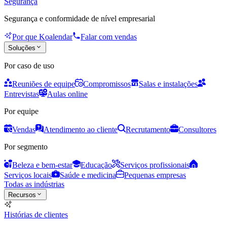
Segurança
Segurança e conformidade de nível empresarial
Por que Koalendar
Falar com vendas
Soluções
Por caso de uso
Reuniões de equipe
Compromissos
Salas e instalações
Entrevistas
Aulas online
Por equipe
Vendas
Atendimento ao cliente
Recrutamento
Consultores
Por segmento
Beleza e bem-estar
Educação
Serviços profissionais
Serviços locais
Saúde e medicina
Pequenas empresas
Todas as indústrias
Recursos
Histórias de clientes