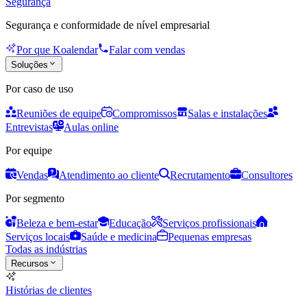
Segurança
Segurança e conformidade de nível empresarial
Por que Koalendar
Falar com vendas
Soluções
Por caso de uso
Reuniões de equipe
Compromissos
Salas e instalações
Entrevistas
Aulas online
Por equipe
Vendas
Atendimento ao cliente
Recrutamento
Consultores
Por segmento
Beleza e bem-estar
Educação
Serviços profissionais
Serviços locais
Saúde e medicina
Pequenas empresas
Todas as indústrias
Recursos
Histórias de clientes