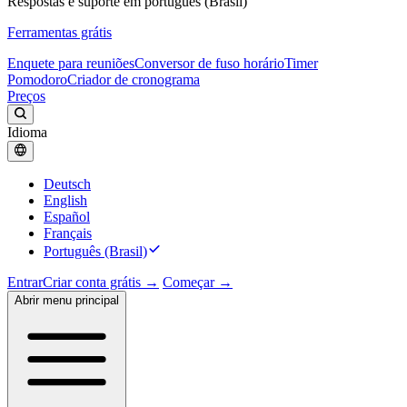
Respostas e suporte em português (Brasil)
Ferramentas grátis
Enquete para reuniões
Conversor de fuso horário
Timer
Pomodoro
Criador de cronograma
Preços
Idioma
Deutsch
English
Español
Français
Português (Brasil)
Entrar
Criar conta grátis →
Começar →
Abrir menu principal