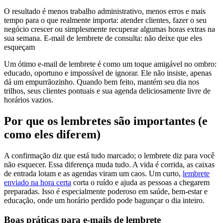
O resultado é menos trabalho administrativo, menos erros e mais
tempo para o que realmente importa: atender clientes, fazer o seu
negócio crescer ou simplesmente recuperar algumas horas extras na
sua semana. E-mail de lembrete de consulta: não deixe que eles
esqueçam
Um ótimo e-mail de lembrete é como um toque amigável no ombro:
educado, oportuno e impossível de ignorar. Ele não insiste, apenas
dá um empurrãozinho. Quando bem feito, mantém seu dia nos
trilhos, seus clientes pontuais e sua agenda deliciosamente livre de
horários vazios.
Por que os lembretes são importantes (e
como eles diferem)
A confirmação diz que está tudo marcado; o lembrete diz para você
não esquecer. Essa diferença muda tudo. A vida é corrida, as caixas
de entrada lotam e as agendas viram um caos. Um curto,
lembrete
enviado na hora certa
corta o ruído e ajuda as pessoas a chegarem
preparadas. Isso é especialmente poderoso em saúde, bem-estar e
educação, onde um horário perdido pode bagunçar o dia inteiro.
Boas práticas para e-mails de lembrete