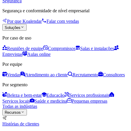
Segurança
Segurança e conformidade de nível empresarial
Por que Koalendar
Falar com vendas
Soluções
Por caso de uso
Reuniões de equipe
Compromissos
Salas e instalações
Entrevistas
Aulas online
Por equipe
Vendas
Atendimento ao cliente
Recrutamento
Consultores
Por segmento
Beleza e bem-estar
Educação
Serviços profissionais
Serviços locais
Saúde e medicina
Pequenas empresas
Todas as indústrias
Recursos
Histórias de clientes