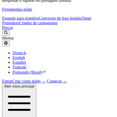
Respostas e suporte em português (Brasil)
Ferramentas grátis
Enquete para reuniões
Conversor de fuso horário
Timer
Pomodoro
Criador de cronograma
Preços
Idioma
Deutsch
English
Español
Français
Português (Brasil)
Entrar
Criar conta grátis →
Começar →
Abrir menu principal