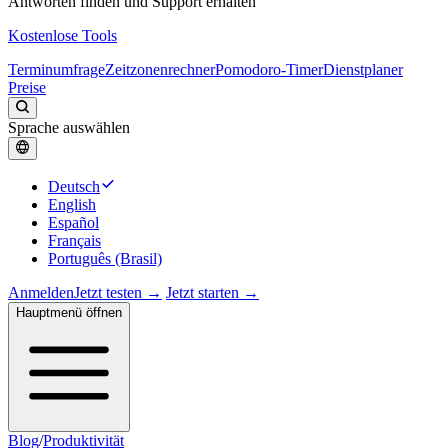
Antworten finden und Support erhalten
Kostenlose Tools
Terminumfrage
Zeitzonenrechner
Pomodoro-Timer
Dienstplaner
Preise
Sprache auswählen
Deutsch
English
Español
Français
Português (Brasil)
Anmelden
Jetzt testen →
Jetzt starten →
Hauptmenü öffnen
Blog
/
Produktivität