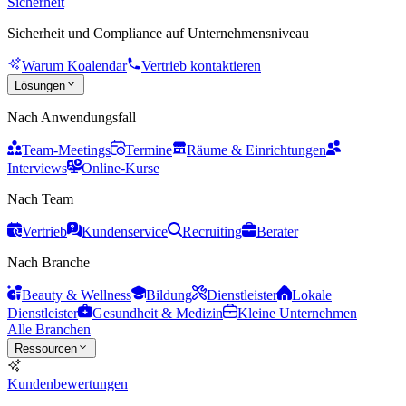
Sicherheit
Sicherheit und Compliance auf Unternehmensniveau
Warum Koalendar
Vertrieb kontaktieren
Lösungen
Nach Anwendungsfall
Team-Meetings
Termine
Räume & Einrichtungen
Interviews
Online-Kurse
Nach Team
Vertrieb
Kundenservice
Recruiting
Berater
Nach Branche
Beauty & Wellness
Bildung
Dienstleister
Lokale
Dienstleister
Gesundheit & Medizin
Kleine Unternehmen
Alle Branchen
Ressourcen
Kundenbewertungen