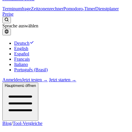
Terminumfrage
Zeitzonenrechner
Pomodoro-Timer
Dienstplaner
Preise
Sprache auswählen
Deutsch
English
Español
Français
Italiano
Português (Brasil)
Anmelden
Jetzt testen →
Jetzt starten →
Hauptmenü öffnen
Blog
/
Tool-Vergleiche