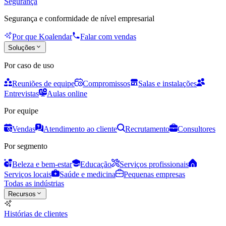
Segurança
Segurança e conformidade de nível empresarial
Por que Koalendar
Falar com vendas
Soluções
Por caso de uso
Reuniões de equipe
Compromissos
Salas e instalações
Entrevistas
Aulas online
Por equipe
Vendas
Atendimento ao cliente
Recrutamento
Consultores
Por segmento
Beleza e bem-estar
Educação
Serviços profissionais
Serviços locais
Saúde e medicina
Pequenas empresas
Todas as indústrias
Recursos
Histórias de clientes