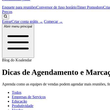
Enquete para reuniões
Conversor de fuso horário
Timer Pomodoro
Cria
Preços
Entrar
Criar conta grátis →
Começar →
Abrir menu principal
Blog do Koalendar
Dicas de Agendamento e Marcaç
Aprenda como as equipes de vendas podem agendar mais reuniões, fech
Todos
Empresas de Serviços
Educação
Produtividade