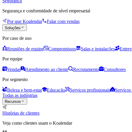
Segurança
Segurança e conformidade de nível empresarial
Por que Koalendar
Falar com vendas
Soluções
Por caso de uso
Reuniões de equipe
Compromissos
Salas e instalações
Entrev
Por equipe
Vendas
Atendimento ao cliente
Recrutamento
Consultores
Por segmento
Beleza e bem-estar
Educação
Serviços profissionais
Serviços 
Todas as indústrias
Recursos
Histórias de clientes
Veja como clientes usam o Koalendar