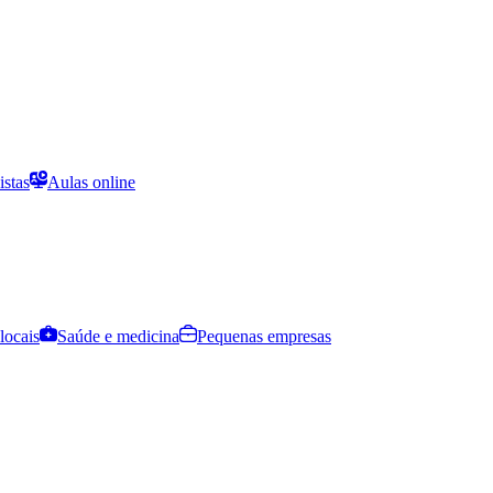
istas
Aulas online
locais
Saúde e medicina
Pequenas empresas